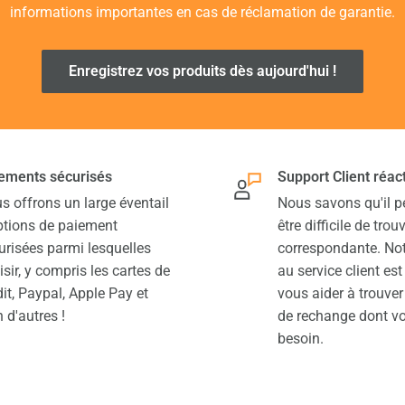
informations importantes en cas de réclamation de garantie.
Enregistrez vos produits dès aujourd'hui !
ements sécurisés
Support Client réact
s offrons un large éventail
Nous savons qu'il p
ptions de paiement
être difficile de trou
urisées parmi lesquelles
correspondante. Not
isir, y compris les cartes de
au service client est
dit, Paypal, Apple Pay et
vous aider à trouver
 d'autres !
de rechange dont v
besoin.