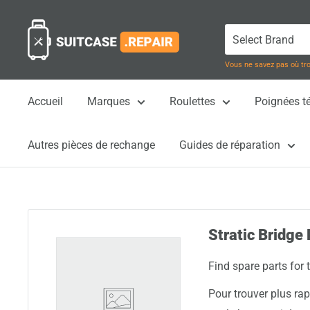
Passer
Suitcase.Repair
au
contenu
Vous ne savez pas où tr
Accueil
Marques
Roulettes
Poignées t
Autres pièces de rechange
Guides de réparation
Stratic Bridge 
Find spare parts for 
Pour trouver plus ra