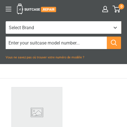
Passer
0
Suitcase.Repair
au
contenu
Vous ne savez pas où trouver votre numéro de modèle ?