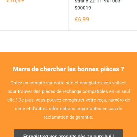
€10,99
Stratic 22-11-901003-
S00019
€6,99
Marre de chercher les bonnes pièces ?
Créez un compte sur notre site et enregistrez vos valises
pour trouver des pièces de rechange compatibles en un seul
clic ! De plus, vous pouvez enregistrer votre reçu, numéro de
série et d'autres informations importantes en cas de
réclamation de garantie.
Enregistrez vos produits dès aujourd'hui !