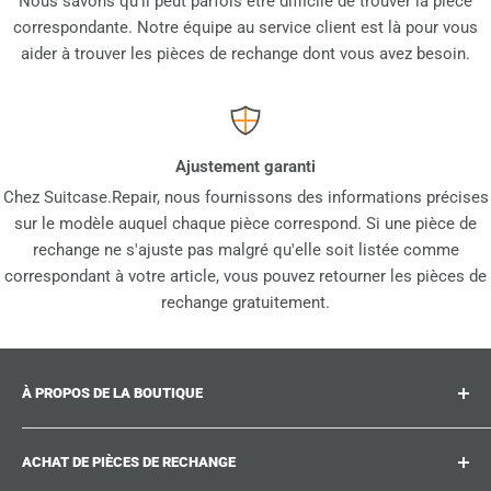
Nous savons qu'il peut parfois être difficile de trouver la pièce
correspondante. Notre équipe au service client est là pour vous
aider à trouver les pièces de rechange dont vous avez besoin.
Ajustement garanti
Chez Suitcase.Repair, nous fournissons des informations précises
sur le modèle auquel chaque pièce correspond. Si une pièce de
rechange ne s'ajuste pas malgré qu'elle soit listée comme
correspondant à votre article, vous pouvez retourner les pièces de
rechange gratuitement.
À PROPOS DE LA BOUTIQUE
Suitcase.repair est votre boutique unique pour les pièces
ACHAT DE PIÈCES DE RECHANGE
de rechange, accessoires et améliorations pour vos