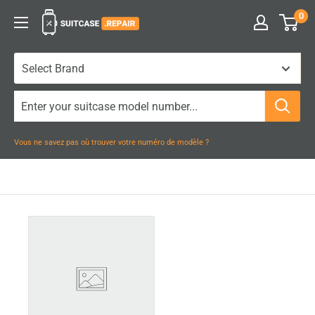
Passer
0
Suitcase.Repair
au
contenu
Vous ne savez pas où trouver votre numéro de modèle ?