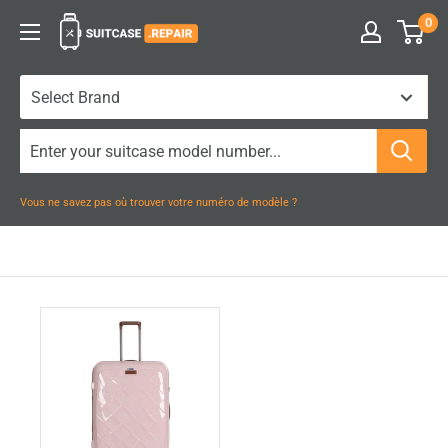
Passer
0
Suitcase.Repair
au
contenu
Vous ne savez pas où trouver votre numéro de modèle ?