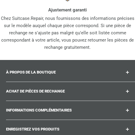
Ajustement garanti
Chez Suitcase.Repair, nous fournissons des informations précises
sur le modèle auquel chaque pièce correspond. Si une pièce de
rechange ne s'ajuste pas malgré qu'elle soit listée comme
correspondant à votre article, vous pouvez retourner les pièces de
rechange gratuitement.
À PROPOS DE LA BOUTIQUE
Suitcase.repair est votre boutique unique pour les pièces
ACHAT DE PIÈCES DE RECHANGE
de rechange, accessoires et améliorations pour vos
valises, chariots et sacs préférés. Chez suitcase.repair,
Où puis-je trouver mon numéro de produit ?
vous pouvez acheter en toute confiance que nos pièces
INFORMATIONS COMPLÉMENTAIRES
Quels dommages peuvent être réparés ?
de rechange correspondent à votre produit et respectent
Vous n'avez pas trouvé la pièce de rechange que vous
Travaillez avec nous
les normes de qualité des pièces d'origine.
cherchez ?
ENREGISTREZ VOS PRODUITS
Suitcase.Repair Blog