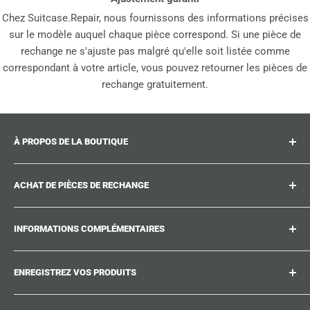
Chez Suitcase.Repair, nous fournissons des informations précises
sur le modèle auquel chaque pièce correspond. Si une pièce de
rechange ne s'ajuste pas malgré qu'elle soit listée comme
correspondant à votre article, vous pouvez retourner les pièces de
rechange gratuitement.
À PROPOS DE LA BOUTIQUE
Suitcase.repair est votre boutique unique pour les pièces
ACHAT DE PIÈCES DE RECHANGE
de rechange, accessoires et améliorations pour vos
valises, chariots et sacs préférés. Chez suitcase.repair,
Où puis-je trouver mon numéro de produit ?
vous pouvez acheter en toute confiance que nos pièces
INFORMATIONS COMPLÉMENTAIRES
Quels dommages peuvent être réparés ?
de rechange correspondent à votre produit et respectent
Vous n'avez pas trouvé la pièce de rechange que vous
Travaillez avec nous
les normes de qualité des pièces d'origine.
cherchez ?
ENREGISTREZ VOS PRODUITS
Suitcase.Repair Blog
Guides de Réparation
Politique d'expédition
Fatigué de chercher les pièces de rechange correctes ?