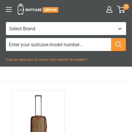
Passer
0
Suitcase.Repair
au
contenu
Vous ne savez pas où trouver votre numéro de modèle ?