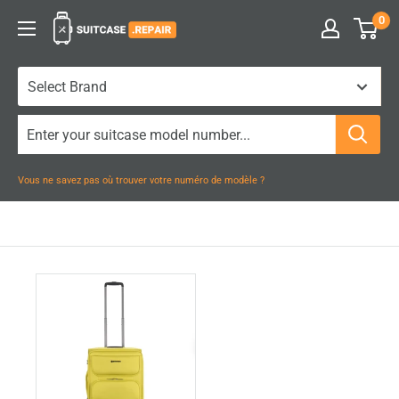
Passer
0
Suitcase.Repair
au
contenu
Vous ne savez pas où trouver votre numéro de modèle ?