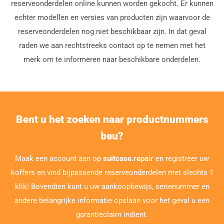
reserveonderdelen online kunnen worden gekocht. Er kunnen
echter modellen en versies van producten zijn waarvoor de
reserveonderdelen nog niet beschikbaar zijn. In dat geval
raden we aan rechtstreeks contact op te nemen met het
merk om te informeren naar beschikbare onderdelen.
Bent u het zoeken naar productnummers
beu?
Maak een account aan op
suitcase.repair
en registreer uw
koffers en vind bijpassende reserveonderdelen met slechts 1
klik! Bovendien kunt u uw aankoopbewijs, serienummer en
andere belangrijke informatie opslaan voor het geval u een
garantieclaim indient.