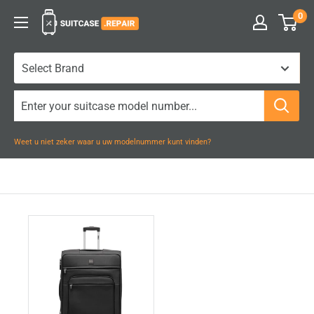
Naar
0
Suitcase.Repair
inhoud
gaan
Weet u niet zeker waar u uw modelnummer kunt vinden?