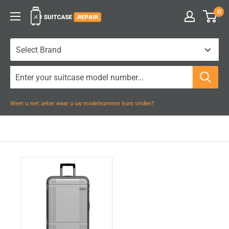
Naar
0
Suitcase.Repair
inhoud
gaan
Weet u niet zeker waar u uw modelnummer kunt vinden?