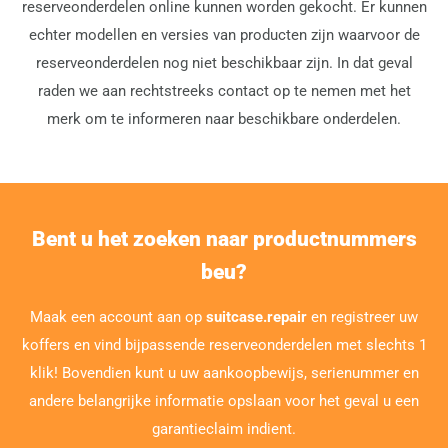
reserveonderdelen online kunnen worden gekocht. Er kunnen
echter modellen en versies van producten zijn waarvoor de
reserveonderdelen nog niet beschikbaar zijn. In dat geval
raden we aan rechtstreeks contact op te nemen met het
merk om te informeren naar beschikbare onderdelen.
Bent u het zoeken naar productnummers
beu?
Maak een account aan op
suitcase.repair
en registreer uw
koffers en vind bijpassende reserveonderdelen met slechts 1
klik! Bovendien kunt u uw aankoopbewijs, serienummer en
andere belangrijke informatie opslaan voor het geval u een
garantieclaim indient.