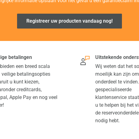
ngrijke informatie opslaan voor het geval u een garantieclaim ind
Registreer uw producten vandaag nog!
lige betalingen
Uitstekende onders
 bieden een breed scala
Wij weten dat het 
 veilige betalingsopties
moeilijk kan zijn om
ruit u kunt kiezen,
onderdeel te vinden
ronder creditcards,
gespecialiseerde
pal, Apple Pay en nog veel
klantenservice staa
r!
u te helpen bij het 
de reserveonderdele
nodig hebt.