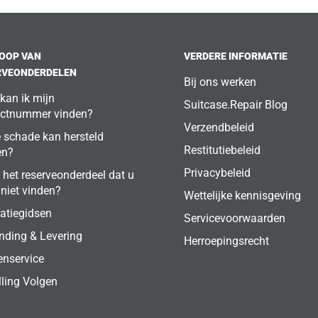
OOP VAN
VERDERE INFORMATIE
RVEONDERDELEN
Bij ons werken
kan ik mijn
Suitcase.Repair Blog
ctnummer vinden?
Verzendbeleid
 schade kan hersteld
Restitutiebeleid
en?
Privacybeleid
 het reserveonderdeel dat u
 niet vinden?
Wettelijke kennisgeving
atiegidsen
Servicevoorwaarden
nding & Levering
Herroepingsrecht
enservice
lling Volgen