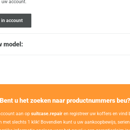
n uw account.
 in account
w model:
Bent u het zoeken naar productnummers beu
account aan op
suitcase.repair
en registreer uw koffers en vind
n met slechts 1 klik! Bovendien kunt u uw aankoopbewijs, seri