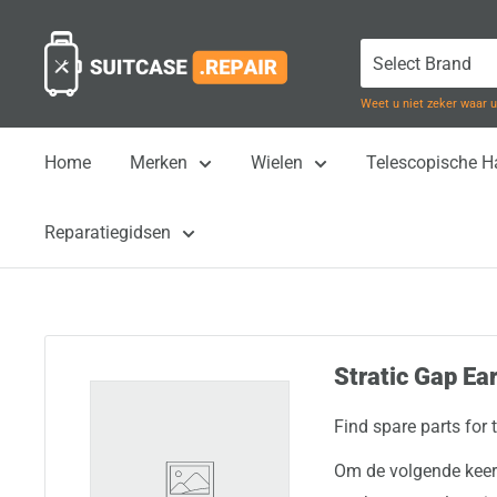
Naar
Suitcase.Repair
inhoud
gaan
Weet u niet zeker waar
Home
Merken
Wielen
Telescopische 
Reparatiegidsen
Stratic Gap Ear
Find spare parts for 
Om de volgende keer 