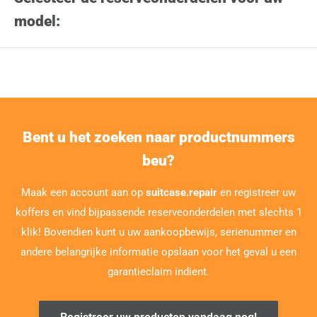
model:
Bent u het zoeken naar productnummers
beu?
Maak een account aan op
suitcase.repair
en registreer uw
koffers en vind bijpassende reserveonderdelen met slechts 1
klik! Bovendien kunt u uw aankoopbewijs, serienummer en
andere belangrijke informatie opslaan voor het geval u een
garantieclaim indient.