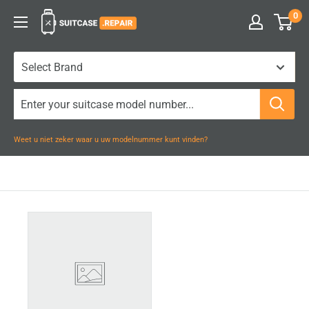
Naar
0
Suitcase.Repair
inhoud
gaan
Weet u niet zeker waar u uw modelnummer kunt vinden?