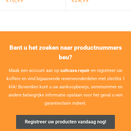
€10,99
€24,99
Bent u het zoeken naar productnummers
beu?
Maak een account aan op
suitcase.repair
en registreer uw
koffers en vind bijpassende reserveonderdelen met slechts 1
klik! Bovendien kunt u uw aankoopbewijs, serienummer en
andere belangrijke informatie opslaan voor het geval u een
garantieclaim indient.
Registreer uw producten vandaag nog!