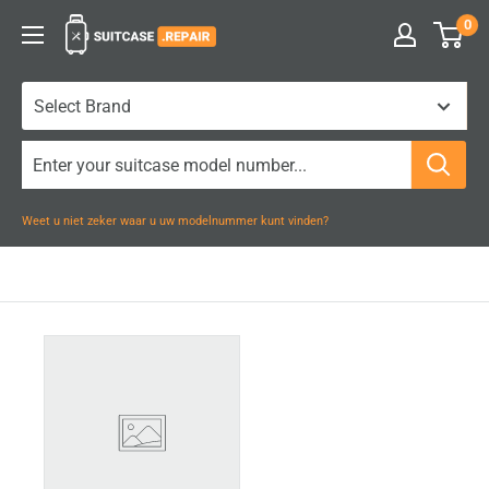
Naar
0
Suitcase.Repair
inhoud
gaan
Weet u niet zeker waar u uw modelnummer kunt vinden?