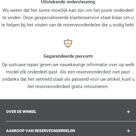
Uitstekende ondersteuning
Wij weten dat het soms moeilijk kan zijn om het juiste onderdeel
te vinden. Onze gespecialiseerde klantenservice staat klaar om u
te helpen bij het vinden van de reserveonderdelen die u nodig hebt.
Gegarandeerde pasvorm
Op suitcase.repair geven we nauwkeurige informatie over op welk
model elk onderdeel past. Als een reserveonderdeel niet past
ondanks dat het vermeld staat als passend voor uw artikel, kunt u
het reserveonderdeel gratis retourneren.
OVER DE WINKEL
suitcase.repair is uw one-stop-shop voor
AANKOOP VAN RESERVEONDERDELEN
reserveonderdelen, accessoires en upgrades voor uw