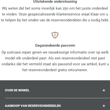
Uitstekende ondersteuning
Wij weten dat het soms moeilijk kan zijn om het juiste onderdeel
te vinden. Onze gespecialiseerde klantenservice staat klaar om u
te helpen bij het vinden van de reserveonderdelen die u nodig hebt.
Gegarandeerde pasvorm
Op suitcase.repair geven we nauwkeurige informatie over op welk
model elk onderdeel past. Als een reserveonderdeel niet past
ondanks dat het vermeld staat als passend voor uw artikel, kunt u
het reserveonderdeel gratis retourneren.
OVER DE WINKEL
suitcase.repair is uw one-stop-shop voor
AANKOOP VAN RESERVEONDERDELEN
reserveonderdelen, accessoires en upgrades voor uw