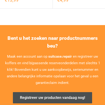
€13,99
€4,99
Bent u het zoeken naar productnummers
beu?
Maak een account aan op
suitcase.repair
en registreer uw
koffers en vind bijpassende reserveonderdelen met slechts 1
klik! Bovendien kunt u uw aankoopbewijs, serienummer en
andere belangrijke informatie opslaan voor het geval u een
garantieclaim indient.
Registreer uw producten vandaag nog!