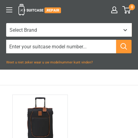
Naar
0
Suitcase.Repair
inhoud
gaan
Weet u niet zeker waar u uw modelnummer kunt vinden?