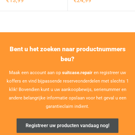
€13,99
€24,99
Bent u het zoeken naar productnummers
beu?
Maak een account aan op
suitcase.repair
en registreer uw
koffers en vind bijpassende reserveonderdelen met slechts 1
klik! Bovendien kunt u uw aankoopbewijs, serienummer en
andere belangrijke informatie opslaan voor het geval u een
garantieclaim indient.
Registreer uw producten vandaag nog!