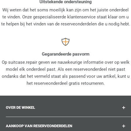
Uitstekende ondersteuning
Wij weten dat het soms moeilijk kan zijn om het juiste onderdeel
te vinden. Onze gespecialiseerde klantenservice staat klaar om u
te helpen bij het vinden van de reserveonderdelen die u nodig hebt.
Gegarandeerde pasvorm
Op suitcase.repair geven we nauwkeurige informatie over op welk
model elk onderdeel past. Als een reserveonderdeel niet past
ondanks dat het vermeld staat als passend voor uw artikel, kunt u
het reserveonderdeel gratis retourneren.
OVER DE WINKEL
suitcase.repair is uw one-stop-shop voor
AANKOOP VAN RESERVEONDERDELEN
reserveonderdelen, accessoires en upgrades voor uw