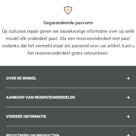
Gegarandeerde pasvorm
Op suitcase.repair geven we nauwkeurige informatie over op welk
model elk onderdeel past. Als een reserveonderdeel niet past
ondanks dat het vermeld staat als passend voor uw artikel, kunt u
het reserveonderdeel gratis retourneren.
OVER DE WINKEL
suitcase.repair is uw one-stop-shop voor
AANKOOP VAN RESERVEONDERDELEN
reserveonderdelen, accessoires en upgrades voor uw
geliefde koffers, trolleys en tassen. Op suitcase.repair
Waar kan ik mijn productnummer vinden?
kunt u erop vertrouwen dat onze reserveonderdelen op uw
VERDERE INFORMATIE
Welke schade kan hersteld worden?
product passen en aan de kwaliteitsnormen van de
Kon u het reserveonderdeel dat u zoekt niet vinden?
Bij ons werken
originele onderdelen voldoen.
REGISTREER UW PRODUCTEN