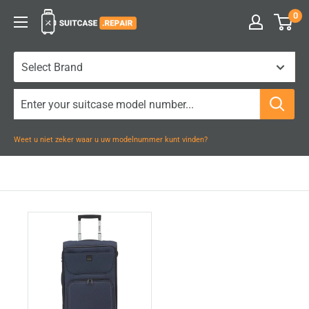
Naar
0
Suitcase.Repair
inhoud
gaan
Weet u niet zeker waar u uw modelnummer kunt vinden?