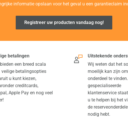
ngrijke informatie opslaan voor het geval u een garantieclaim ind
Registreer uw producten vandaag nog!
lige betalingen
Uitstekende onders
 bieden een breed scala
Wij weten dat het 
 veilige betalingsopties
moeilijk kan zijn om
ruit u kunt kiezen,
onderdeel te vinden
ronder creditcards,
gespecialiseerde
pal, Apple Pay en nog veel
klantenservice staa
r!
u te helpen bij het 
de reserveonderdele
nodig hebt.