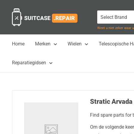
Naar
Suitcase.Repair
inhoud
gaan
Weet u niet zeker waar
Home
Merken
Wielen
Telescopische 
Reparatiegidsen
Stratic Arvada 
Find spare parts for 
Om de volgende keer 