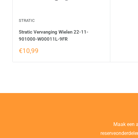
STRATIC
Stratic Vervanging Wielen 22-11-
901000-W00011L-9FR
€10,99
Maak een 
reserveonderdele