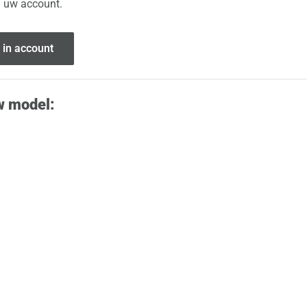
n uw account.
 in account
w model: