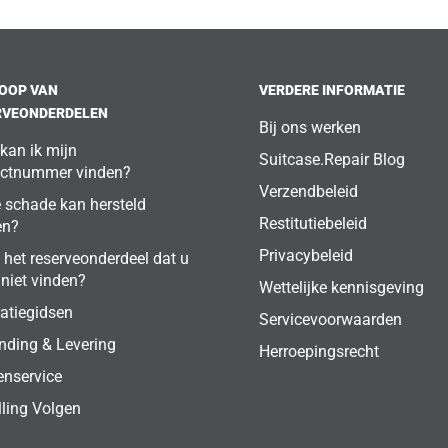
OOP VAN
VERDERE INFORMATIE
RVEONDERDELEN
Bij ons werken
kan ik mijn
Suitcase.Repair Blog
ctnummer vinden?
Verzendbeleid
 schade kan hersteld
Restitutiebeleid
en?
Privacybeleid
 het reserveonderdeel dat u
 niet vinden?
Wettelijke kennisgeving
atiegidsen
Servicevoorwaarden
nding & Levering
Herroepingsrecht
enservice
lling Volgen