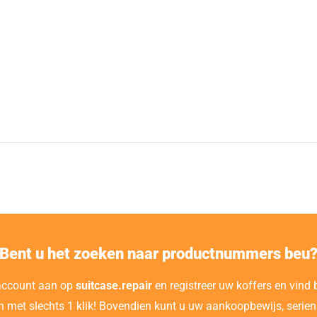
Bent u het zoeken naar productnummers beu
account aan op
suitcase.repair
en registreer uw koffers en vind
n met slechts 1 klik! Bovendien kunt u uw aankoopbewijs, seri