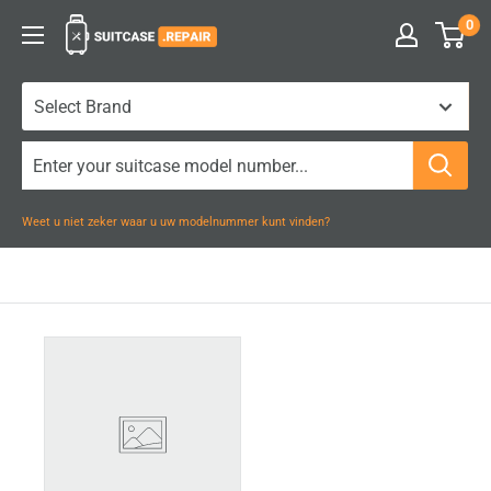
Naar
0
Suitcase.Repair
inhoud
gaan
Weet u niet zeker waar u uw modelnummer kunt vinden?