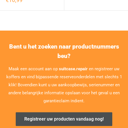
€10,99
Bent u het zoeken naar productnummers
beu?
Maak een account aan op
suitcase.repair
en registreer uw
koffers en vind bijpassende reserveonderdelen met slechts 1
klik! Bovendien kunt u uw aankoopbewijs, serienummer en
andere belangrijke informatie opslaan voor het geval u een
garantieclaim indient.
Registreer uw producten vandaag nog!