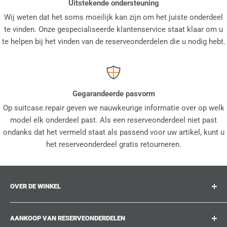
Uitstekende ondersteuning
Wij weten dat het soms moeilijk kan zijn om het juiste onderdeel
te vinden. Onze gespecialiseerde klantenservice staat klaar om u
te helpen bij het vinden van de reserveonderdelen die u nodig hebt.
Gegarandeerde pasvorm
Op suitcase.repair geven we nauwkeurige informatie over op welk
model elk onderdeel past. Als een reserveonderdeel niet past
ondanks dat het vermeld staat als passend voor uw artikel, kunt u
het reserveonderdeel gratis retourneren.
OVER DE WINKEL
suitcase.repair is uw one-stop-shop voor
AANKOOP VAN RESERVEONDERDELEN
reserveonderdelen, accessoires en upgrades voor uw