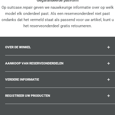
Gegarandeerde pasvorm
Op suitcase.repair geven we nauwkeurige informatie over op welk
model elk onderdeel past. Als een reserveonderdeel niet past
ondanks dat het vermeld staat als passend voor uw artikel, kunt u
het reserveonderdeel gratis retourneren.
OVER DE WINKEL
suitcase.repair is uw one-stop-shop voor
AANKOOP VAN RESERVEONDERDELEN
reserveonderdelen, accessoires en upgrades voor uw
geliefde koffers, trolleys en tassen. Op suitcase.repair
Waar kan ik mijn productnummer vinden?
kunt u erop vertrouwen dat onze reserveonderdelen op uw
VERDERE INFORMATIE
Welke schade kan hersteld worden?
product passen en aan de kwaliteitsnormen van de
Kon u het reserveonderdeel dat u zoekt niet vinden?
Bij ons werken
originele onderdelen voldoen.
REGISTREER UW PRODUCTEN
Reparatiegidsen
Suitcase.Repair Blog
Verzending & Levering
Verzendbeleid
Moe van het zoeken naar de juiste reserveonderdelen?
Maak een account aan bij suitcase.repair en sla de
Klantenservice
Restitutiebeleid