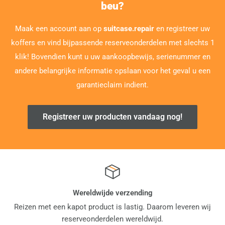
beu?
Maak een account aan op
suitcase.repair
en registreer uw
koffers en vind bijpassende reserveonderdelen met slechts 1
klik! Bovendien kunt u uw aankoopbewijs, serienummer en
andere belangrijke informatie opslaan voor het geval u een
garantieclaim indient.
Registreer uw producten vandaag nog!
Wereldwijde verzending
Reizen met een kapot product is lastig. Daarom leveren wij
reserveonderdelen wereldwijd.