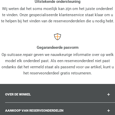
Uitstekende ondersteuning
Wij weten dat het soms moeilijk kan zijn om het juiste onderdeel
te vinden. Onze gespecialiseerde klantenservice staat klaar om u
te helpen bij het vinden van de reserveonderdelen die u nodig hebt.
Gegarandeerde pasvorm
Op suitcase.repair geven we nauwkeurige informatie over op welk
model elk onderdeel past. Als een reserveonderdeel niet past
ondanks dat het vermeld staat als passend voor uw artikel, kunt u
het reserveonderdeel gratis retourneren.
OVER DE WINKEL
suitcase.repair is uw one-stop-shop voor
AANKOOP VAN RESERVEONDERDELEN
reserveonderdelen, accessoires en upgrades voor uw