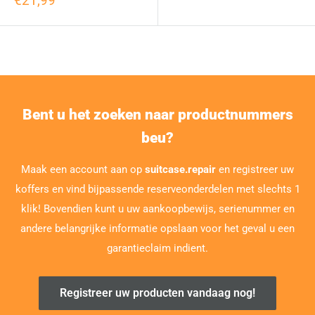
€21,99
Bent u het zoeken naar productnummers
beu?
Maak een account aan op
suitcase.repair
en registreer uw
koffers en vind bijpassende reserveonderdelen met slechts 1
klik! Bovendien kunt u uw aankoopbewijs, serienummer en
andere belangrijke informatie opslaan voor het geval u een
garantieclaim indient.
Registreer uw producten vandaag nog!