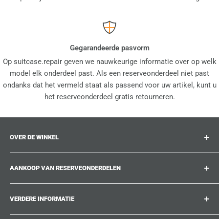
Gegarandeerde pasvorm
Op suitcase.repair geven we nauwkeurige informatie over op welk
model elk onderdeel past. Als een reserveonderdeel niet past
ondanks dat het vermeld staat als passend voor uw artikel, kunt u
het reserveonderdeel gratis retourneren.
OVER DE WINKEL
suitcase.repair is uw one-stop-shop voor
AANKOOP VAN RESERVEONDERDELEN
reserveonderdelen, accessoires en upgrades voor uw
geliefde koffers, trolleys en tassen. Op suitcase.repair
Waar kan ik mijn productnummer vinden?
kunt u erop vertrouwen dat onze reserveonderdelen op uw
VERDERE INFORMATIE
Welke schade kan hersteld worden?
product passen en aan de kwaliteitsnormen van de
Kon u het reserveonderdeel dat u zoekt niet vinden?
Bij ons werken