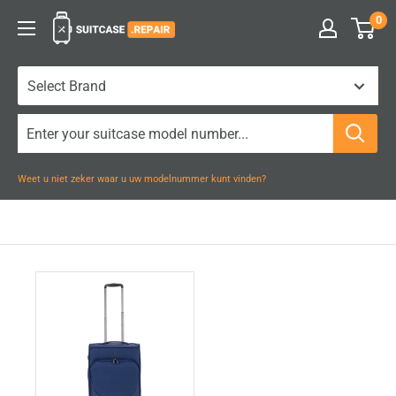
Naar
0
Suitcase.Repair
inhoud
gaan
Weet u niet zeker waar u uw modelnummer kunt vinden?