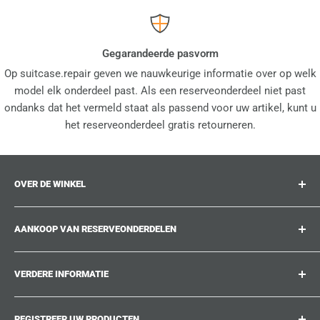
Gegarandeerde pasvorm
Op suitcase.repair geven we nauwkeurige informatie over op welk
model elk onderdeel past. Als een reserveonderdeel niet past
ondanks dat het vermeld staat als passend voor uw artikel, kunt u
het reserveonderdeel gratis retourneren.
OVER DE WINKEL
suitcase.repair is uw one-stop-shop voor
AANKOOP VAN RESERVEONDERDELEN
reserveonderdelen, accessoires en upgrades voor uw
geliefde koffers, trolleys en tassen. Op suitcase.repair
Waar kan ik mijn productnummer vinden?
kunt u erop vertrouwen dat onze reserveonderdelen op uw
VERDERE INFORMATIE
Welke schade kan hersteld worden?
product passen en aan de kwaliteitsnormen van de
Kon u het reserveonderdeel dat u zoekt niet vinden?
Bij ons werken
originele onderdelen voldoen.
REGISTREER UW PRODUCTEN