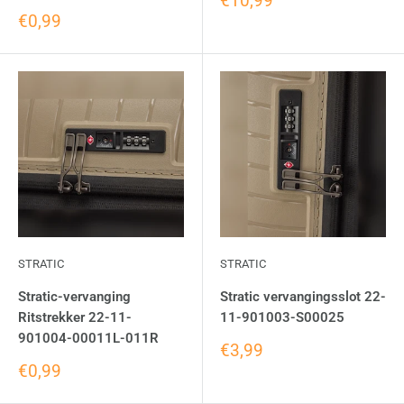
€10,99
€0,99
STRATIC
STRATIC
Stratic-vervanging
Stratic vervangingsslot 22-
Ritstrekker 22-11-
11-901003-S00025
901004-00011L-011R
€3,99
€0,99