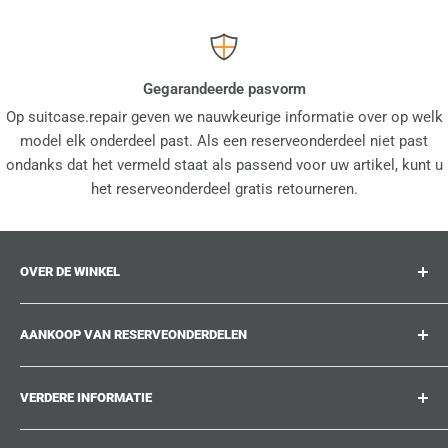
Gegarandeerde pasvorm
Op suitcase.repair geven we nauwkeurige informatie over op welk
model elk onderdeel past. Als een reserveonderdeel niet past
ondanks dat het vermeld staat als passend voor uw artikel, kunt u
het reserveonderdeel gratis retourneren.
OVER DE WINKEL
suitcase.repair is uw one-stop-shop voor
AANKOOP VAN RESERVEONDERDELEN
reserveonderdelen, accessoires en upgrades voor uw
geliefde koffers, trolleys en tassen. Op suitcase.repair
Waar kan ik mijn productnummer vinden?
kunt u erop vertrouwen dat onze reserveonderdelen op uw
VERDERE INFORMATIE
Welke schade kan hersteld worden?
product passen en aan de kwaliteitsnormen van de
Kon u het reserveonderdeel dat u zoekt niet vinden?
Bij ons werken