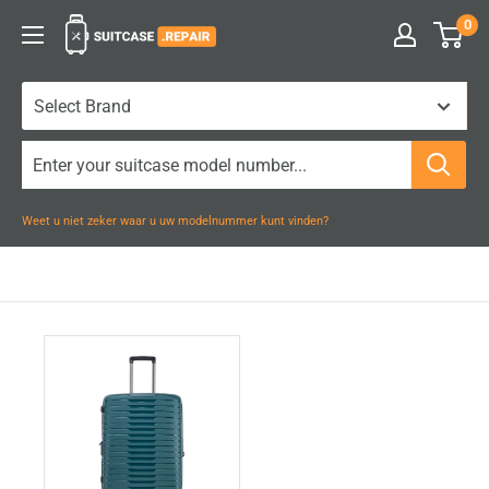
Naar
0
Suitcase.Repair
inhoud
gaan
Weet u niet zeker waar u uw modelnummer kunt vinden?